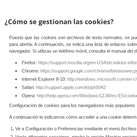
¿Cómo se gestionan las cookies?
Puesto que las cookies son archivos de texto normales, se pu
para abrirla. A continuación, se indica una lista de enlaces so
navegador. Si utilizas un teléfono móvil, consulta el manual del 
Firefox:
https://support.mozilla.org/en-US/kb/cookies-inf
Chrome:
https://support.google.com/chrome/bin/answer
Internet Explorer 8-10:
http://windows.microsoft.com/en-U
Safari:
http://support.apple.com/kb/ph5042
Opera:
http://help.opera.com/Windows/12.00/es-ES/cooki
Configuración de
cookies
para los navegadores más populares
A continuación te indicamos cómo acceder a una
cookie
determ
Ve a Configuración o Preferencias mediante el menú Archivo 
Verás diferentes secciones, pincha la opción
Mostrar opcion